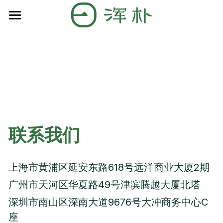
主页
关于浑朴
精英团队
关于浑朴
使命愿景价值观
成绩&案例
我们的教育理念
独家活动资源
2025录取成果
联系我们
我们的申请方法论
2024录取成果
独家学术资源
上
海市黄浦区延安东路618号远洋商业大厦2期
我们的共同目标
2023录取成果
联系我们
广州市天河区华夏路49号津滨腾越大厦北塔
服务流程
历年录取成果
深圳市南山区深南大道9676号大冲商务中心C
座
服务内容
学生案例分享