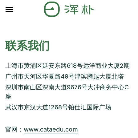
主页
关于浑朴
联系我们
精英团队
关于浑朴
使命愿景价值观
成绩&案例
上
海市黄浦区延安东路618号远洋商业大厦2期
广州市天河区华夏路49号津滨腾越大厦北塔
我们的教育理念
独家活动资源
2025录取成果
深圳市南山区深南大道9676号大冲商务中心C
我们的申请方法论
2024录取成果
独家学术资源
座
我们的共同目标
武汉市京汉大道1268号铂仕汇国际广场
2023录取成果
联系我们
服务流程
历年录取成果
官网：
www.cataedu.com
服务内容
学生案例分享